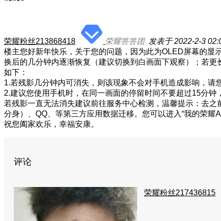
荣耀粉丝213868418
荣耀答答团
发表于 2022-2-3 02:
楼主您好新年快乐，关于您的问题，因为此为OLED屏幕的
换后的几分钟内逐渐恢复（建议切换到白画面下观察）；若更
如下：
1.若残影几分钟内可消失，则该现象不会对手机造成影响，请
2.建议您使用手机时，在同一画面的停留时间不要超过15分钟
若残影一直无法消失建议前往服务中心检测，温馨提示：去之
分身）、QQ、等第三方应用数据迁移。您可以进入“我的荣耀AP
祝您阖家欢乐，幸福安康。
评论
荣耀粉丝217436815