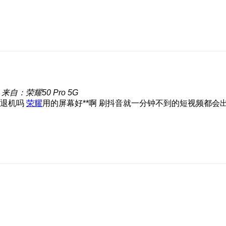
来自：荣耀50 Pro 5G
者退机吗
荣耀
用的屏幕好**啊 刷抖音就一分钟不到的短视频都会