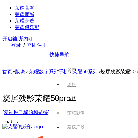
荣耀官网
荣耀商城
荣耀亲选
荣耀俱乐部
开启辅助访问
登录
/
立即注册
快捷导航
首页
首页
»
版块
›
荣耀数字系列手机
›
荣耀50系列
›
烧屏残影荣耀50p
论坛
烧屏残影荣耀50pro
版块
[复制帖子标题和链接]
荣耀影像
1636
17
建议广场