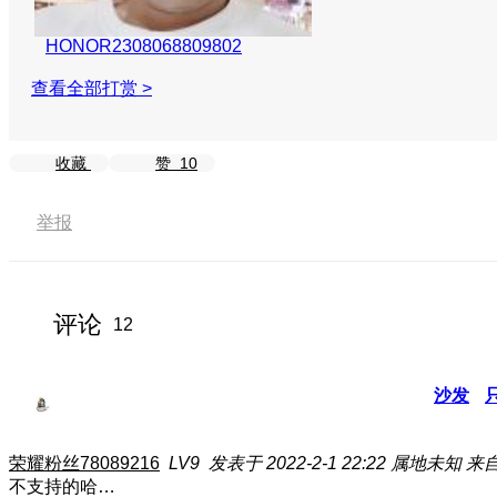
HONOR2308068809802
查看全部打赏 >
收藏
赞
10
举报
评论
12
沙发
荣耀粉丝78089216
LV9
发表于 2022-2-1 22:22
属地未知
来自
不支持的哈…