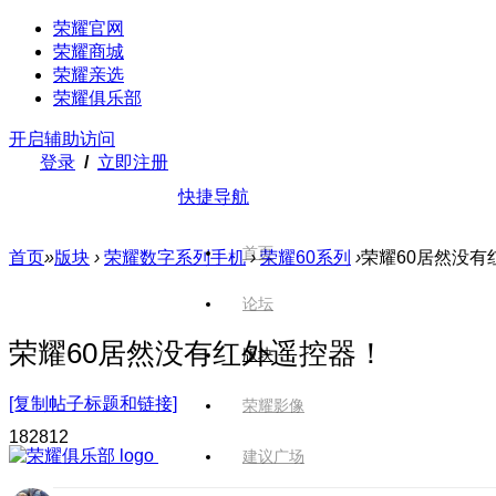
荣耀官网
荣耀商城
荣耀亲选
荣耀俱乐部
开启辅助访问
登录
/
立即注册
快捷导航
首页
首页
»
版块
›
荣耀数字系列手机
›
荣耀60系列
›
荣耀60居然没有
论坛
荣耀60居然没有红外遥控器！
版块
[复制帖子标题和链接]
荣耀影像
1828
12
建议广场