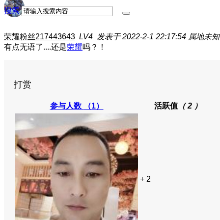
搜索
荣耀粉丝217443643
LV4
发表于 2022-2-1 22:17:54
属地未知
有点无语了....还是
荣耀
吗？！
打赏
参与人数
（1）
活跃值
（ 2 ）
+ 2