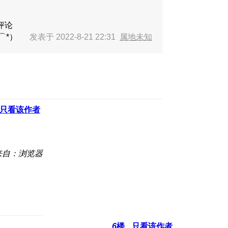
评论
㉨⌒*）ゞ
发表于 2022-8-21 22:31
属地未知
只看该作者
来自：浏览器
6
楼
只看该作者