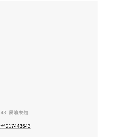
:43
属地未知
217443643