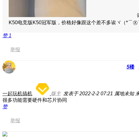
K50电竞版K50冠军版，价格好像跟这个差不多诶ヾ（*⌒
赞
1
举报
5
楼
一起玩机搞机
版主
发表于 2022-2-2 07:21
属地未知
很多功能需要硬件和芯片协同
赞
举报