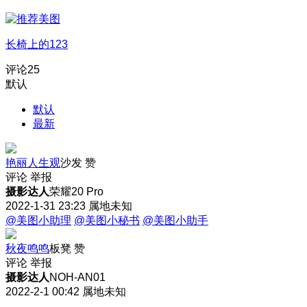
长椅上的123
评论
25
默认
默认
最新
艳丽人生观
沙发
赞
评论
举报
摄影达人
荣耀20 Pro
2022-1-31 23:23
属地未知
@美图小助理
@美图小秘书
@美图小助手
秋夜鸣鸣
板凳
赞
评论
举报
摄影达人
NOH-AN01
2022-2-1 00:42
属地未知