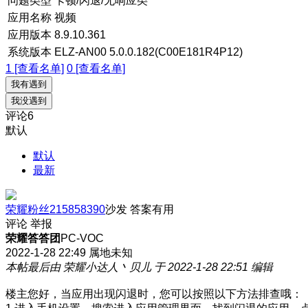
问题类型
卡顿/闪退/无响应类
应用名称
视频
应用版本
8.9.10.361
系统版本
ELZ-AN00 5.0.0.182(C00E181R4P12)
1 [查看名单]
0 [查看名单]
我有遇到
我没遇到
评论
6
默认
默认
最新
荣耀粉丝215858390
沙发
答案有用
评论
举报
荣耀答答团
PC-VOC
2022-1-28 22:49
属地未知
本帖最后由 荣耀小达人丶贝儿 于 2022-1-28 22:51 编辑
楼主您好，当应用出现闪退时，您可以按照以下方法排查哦：