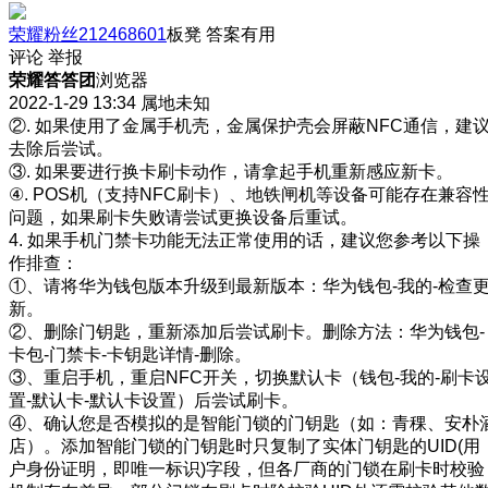
荣耀粉丝212468601
板凳
答案有用
评论
举报
荣耀答答团
浏览器
2022-1-29 13:34
属地未知
②. 如果使用了金属手机壳，金属保护壳会屏蔽NFC通信，建
去除后尝试。
③. 如果要进行换卡刷卡动作，请拿起手机重新感应新卡。
④. POS机（支持NFC刷卡）、地铁闸机等设备可能存在兼容
问题，如果刷卡失败请尝试更换设备后重试。
4. 如果手机门禁卡功能无法正常使用的话，建议您参考以下操
作排查：
①、请将华为钱包版本升级到最新版本：华为钱包-我的-检查
新。
②、删除门钥匙，重新添加后尝试刷卡。删除方法：华为钱包-
卡包-门禁卡-卡钥匙详情-删除。
③、重启手机，重启NFC开关，切换默认卡（钱包-我的-刷卡
置-默认卡-默认卡设置）后尝试刷卡。
④、确认您是否模拟的是智能门锁的门钥匙（如：青稞、安朴
店）。添加智能门锁的门钥匙时只复制了实体门钥匙的UID(用
户身份证明，即唯一标识)字段，但各厂商的门锁在刷卡时校验