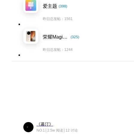
爱主题
(398)
昨日总发帖：1561
荣耀Magic8系列
(325)
昨日总发帖：1244
《暮汀》
NO.1
2.5w 阅读
12 讨论