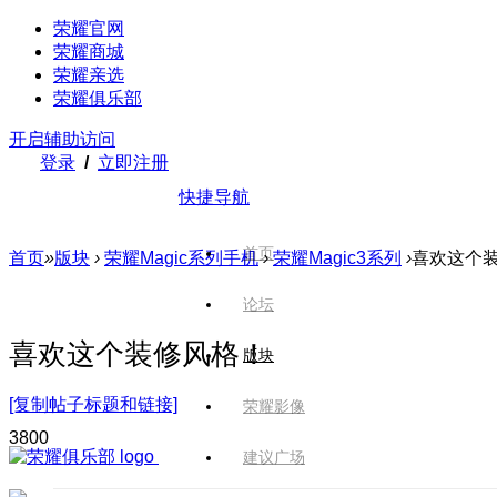
荣耀官网
荣耀商城
荣耀亲选
荣耀俱乐部
开启辅助访问
登录
/
立即注册
快捷导航
首页
首页
»
版块
›
荣耀Magic系列手机
›
荣耀Magic3系列
›
喜欢这个
论坛
喜欢这个装修风格！
版块
[复制帖子标题和链接]
荣耀影像
380
0
建议广场