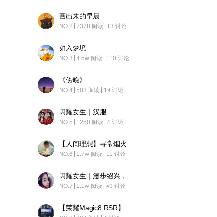
画出来的早晨
NO.2
7378 阅读
13 讨论
如入梦境
NO.3
4.5w 阅读
110 讨论
《傍晚》
NO.4
503 阅读
19 讨论
闪耀女生｜汉服
NO.5
1250 阅读
4 讨论
【人间理想】寻常烟火
NO.6
1.7w 阅读
11 讨论
闪耀女生｜漫步绍兴，寻找藏在老街的江南温柔
NO.7
1.1w 阅读
49 讨论
【荣耀Magic8 RSR】 穹影