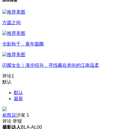
推荐阅读
方圆之间
光影秋千，童年圆圈
闪耀女生｜漫步绍兴，寻找藏在老街的江南温柔
评论
1
默认
默认
最新
俞凯议
沙发
1
评论
举报
摄影达人
BLA-AL00