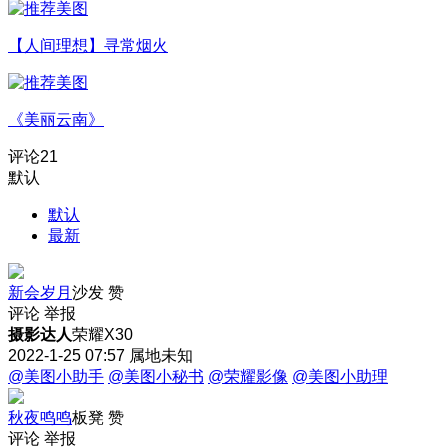
【人间理想】寻常烟火
《美丽云南》
评论
21
默认
默认
最新
新会岁月
沙发
赞
评论
举报
摄影达人
荣耀X30
2022-1-25 07:57
属地未知
@美图小助手
@美图小秘书
@荣耀影像
@美图小助理
秋夜鸣鸣
板凳
赞
评论
举报