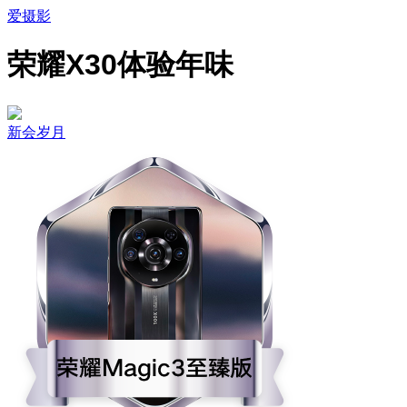
爱摄影
荣耀X30体验年味
新会岁月