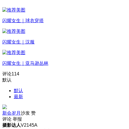
闪耀女生｜球衣穿搭
闪耀女生｜汉服
闪耀女生｜亚马逊丛林
评论
114
默认
默认
最新
新会岁月
沙发
赞
评论
举报
摄影达人
V2145A