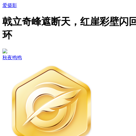
爱摄影
戟立奇峰遮断天，红崖彩壁闪
环
秋夜鸣鸣