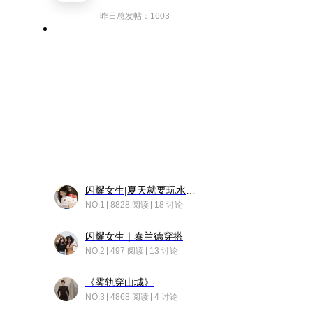
昨日总发帖：1603
闪耀女生|夏天就要玩水！！
NO.1
8828 阅读
18 讨论
闪耀女生｜泰兰德穿搭
NO.2
497 阅读
13 讨论
《雾轨穿山城》
NO.3
4868 阅读
4 讨论