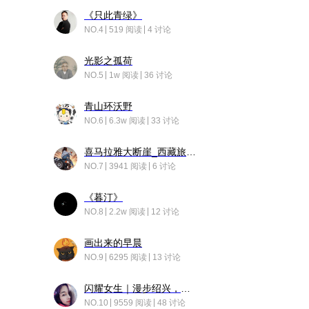
《只此青绿》
NO.4
519 阅读
4 讨论
光影之孤荷
NO.5
1w 阅读
36 讨论
青山环沃野
NO.6
6.3w 阅读
33 讨论
喜马拉雅大断崖_西藏旅行日记
NO.7
3941 阅读
6 讨论
《暮汀》
NO.8
2.2w 阅读
12 讨论
画出来的早晨
NO.9
6295 阅读
13 讨论
闪耀女生｜漫步绍兴，寻找藏在老街的江南温柔
NO.10
9559 阅读
48 讨论