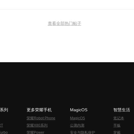
查看全部热门帖子
N系列
更多荣耀手机
MagicOS
智慧生活
荣耀Robot Phone
MagicOS
笔记本
RT
荣耀X80系列
公测内测
平板
urbo
荣耀Power
安全与隐私保护
穿戴