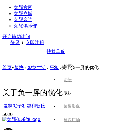
荣耀官网
荣耀商城
荣耀亲选
荣耀俱乐部
开启辅助访问
登录
/
立即注册
快捷导航
首页
首页
»
版块
›
智慧生活
›
平板
›
关于负一屏的优化
论坛
关于负一屏的优化
版块
[复制帖子标题和链接]
荣耀影像
502
0
建议广场