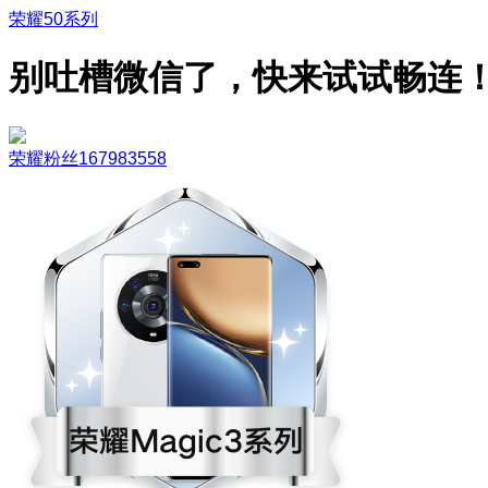
荣耀50系列
别吐槽微信了，快来试试畅连
荣耀粉丝167983558