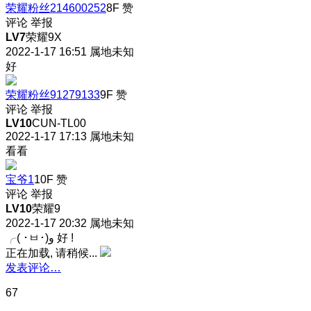
荣耀粉丝214600252
8F
赞
评论
举报
LV7
荣耀9X
2022-1-17 16:51
属地未知
好
荣耀粉丝91279133
9F
赞
评论
举报
LV10
CUN-TL00
2022-1-17 17:13
属地未知
看看
宝爷1
10F
赞
评论
举报
LV10
荣耀9
2022-1-17 20:32
属地未知
╭( ･ㅂ･)و 好 !
正在加载, 请稍候...
发表评论…
67