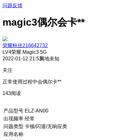
问题反馈
magic3偶尔会卡**
荣耀粉丝216642732
LV4
荣耀 Magic3 5G
2022-01-12 21:53
属地未知
关注
正常使用过程中会偶尔卡**
143阅读
产品型号
ELZ-AN00
出现频率
经常
问题类型
卡顿/闪退/无响应类
应用名称