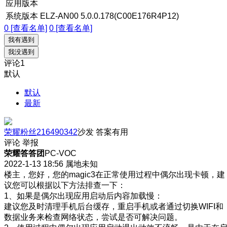
应用版本
系统版本
ELZ-AN00 5.0.0.178(C00E176R4P12)
0 [查看名单]
0 [查看名单]
我有遇到
我没遇到
评论
1
默认
默认
最新
荣耀粉丝216490342
沙发
答案有用
评论
举报
荣耀答答团
PC-VOC
2022-1-13 18:56
属地未知
楼主，您好，您的magic3在正常使用过程中偶尔出现卡顿，建
议您可以根据以下方法排查一下：
1、如果是偶尔出现应用启动后内容加载慢：
建议您及时清理手机后台缓存，重启手机或者通过切换WIFI和
数据业务来检查网络状态，尝试是否可解决问题。