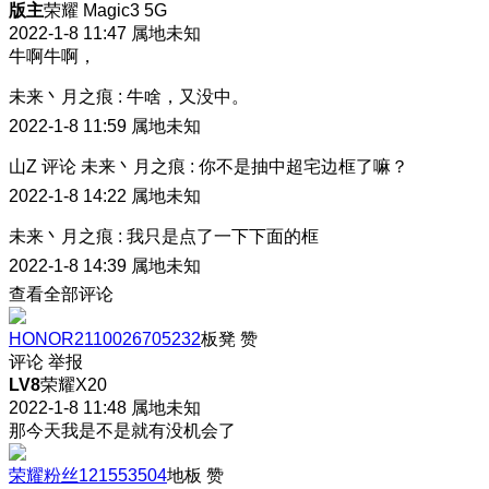
版主
荣耀 Magic3 5G
2022-1-8 11:47
属地未知
牛啊牛啊，
未来丶月之痕
:
牛啥，又没中。
2022-1-8 11:59
属地未知
山Z
评论
未来丶月之痕
:
你不是抽中超宅边框了嘛？
2022-1-8 14:22
属地未知
未来丶月之痕
:
我只是点了一下下面的框
2022-1-8 14:39
属地未知
查看全部评论
HONOR2110026705232
板凳
赞
评论
举报
LV8
荣耀X20
2022-1-8 11:48
属地未知
那今天我是不是就有没机会了
荣耀粉丝121553504
地板
赞