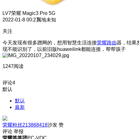
LV7
荣耀 Magic3 Pro 5G
2022-01-8 00:27
属地未知
关注
今天发现有很多蹭网的，想用智慧生活连接
荣耀路由
器，结果
现不能识别了，以前旧版huaweilink都能连接，帮帮孩子
1247阅读
评论
4
默认
默认
最新
荣耀粉丝213868418
沙发
赞
评论
举报
荣耀答答团
PC-VOC