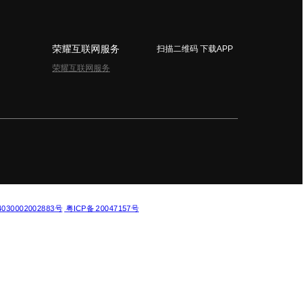
荣耀互联网服务
扫描二维码 下载APP
荣耀互联网服务
简体中文 - China
30002002883号
粤ICP备 20047157号