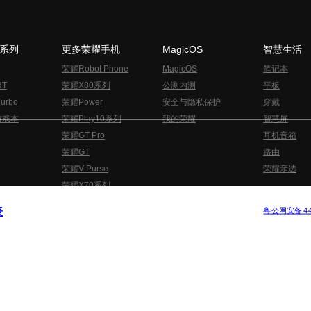
N系列
更多荣耀手机
MagicOS
智慧生活
荣耀Robot Phone
MagicOS
笔记本
RT
荣耀X80系列
公测内测
平板
urbo
荣耀Power
安全与隐私保护
穿戴
游戏本
荣耀Play10系列
我的荣耀
智慧屏
荣耀GT Pro
耳机音箱
荣耀GT
路由
荣耀V Purse
荣耀亲选
荣耀X70系列
与隐私的声明
关于cookies
法律信息
表
版权所有 © 荣耀终端股份有限公司 2020-2026 保留一切权利.
粤公网安备 440