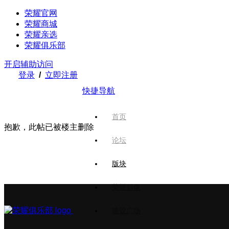
荣耀官网
荣耀商城
荣耀亲选
荣耀俱乐部
开启辅助访问
登录
/
立即注册
快捷导航
首页
抱歉，此帖已被楼主删除
论坛
版块
荣耀影像
建议广场