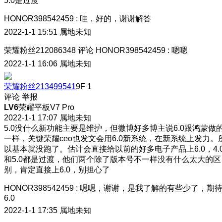
5.0是过度
HONOR398542459
:
哇，好的，谢谢解答
2022-1-1 15:51
属地未知
荣耀粉丝212086348
评论
HONOR398542459
:
嗯嗯
2022-1-1 16:06
属地未知
荣耀粉丝213499541
9F
1
评论
举报
LV6
荣耀平板V7 Pro
2022-1-1 17:07
属地未知
5.0没什么新功能主要是维护，但微博好多博主说6.0跟鸿蒙做
一样，关键荣耀ceo也发文会用6.0新系统，在新系统上发力。
以基本就没跑了。估计会直接给以前的好多电子产品上6.0，4.
和5.0都是过渡，他们两个除了版本号不一样没有什么太大的区
别，肯定直接上6.0，别担心了
HONOR398542459
:
嗯嗯，谢谢，是我了解的有些少了，期
6.0
2022-1-1 17:35
属地未知