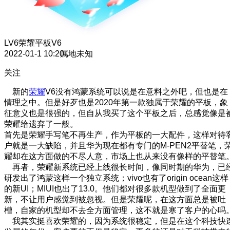
LV6
荣耀平板V6
2022-01-1 10:20
属地未知
关注
新的
荣耀
V6没有鸿蒙系统可以说是在意料之外吧，但也是在
情理之中。但是好歹也是2020年第一款独属于荣耀的平板，象
征意义也是很强的，但自从我买了这个平板之后，总感觉像是
荣耀给遗弃了一般。
首先是荣耀手写笔不再生产，作为平板的一大配件，这样对待
户就是一大缺陷，并且华为现在都有专门的M-PEN2平替笔，
耀却在这方面做的不尽人意，市场上也从来没有像样的平替笔
再者，荣耀新系统已经上线很长时间，像同时期的华为，已
研发出了鸿蒙这样一个独立系统；vivo也有了origin ocean这样
的新UI；MIUI也出了13.0。他们都对很多款机型做到了全面更
新，不让用户感觉到被忽视。但是荣耀呢，在这方面总是被吐
槽，自家的机型却不去全方面管理，这不就是寒了客户的心吗
我其实挺喜欢荣耀的，因为系统很稳定，但是在这个科技快