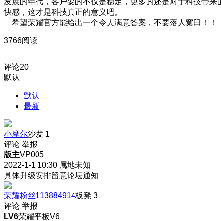
发展的年代，客户要的不仅是稳定，更多的还是对于科技带来
快感，这才是科技真正的意义吧。
希望荣耀官方能给出一个令人满意答案，不要落人窠臼！！
3766阅读
评论
20
默认
默认
最新
小摩尔
沙发
1
评论
举报
版主
VP005
2022-1-1 10:30
属地未知
具体升级安排留意论坛通知
荣耀粉丝113884914
板凳
3
评论
举报
LV6
荣耀平板V6