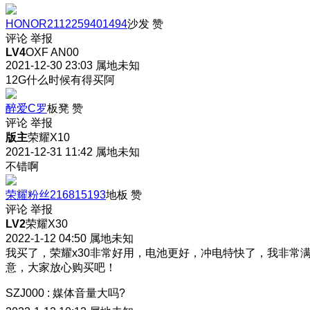
HONOR2112259401494
沙发
赞
评论
举报
LV4
OXF AN00
2021-12-30 23:03
属地未知
12G什么时候有得买阿
醉爱C罗
板凳
赞
评论
举报
版主
荣耀X10
2021-12-31 11:42
属地未知
不错啊
荣耀粉丝216815193
地板
赞
评论
举报
LV2
荣耀X30
2022-1-12 04:50
属地未知
我买了，荣耀x30非常好用，电池更好，冲电特快了，我非常
意，大家放心购买吧！
SZJ000
:
媒体音量大吗?