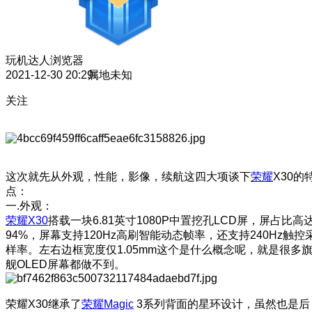
玩机达人
浏览器
2021-12-30 20:29
属地未知
关注
这次就先从外观，性能，影像，续航这四大项谈下
荣耀
X30的
点：
一.外观：
荣耀X30
搭载一块6.81英寸1080P中置挖孔LCD屏，屏占比高
94%，屏幕支持120Hz高刷智能动态帧率，还支持240Hz触控
样率。左右边框宽度仅1.05mm这个是什么概念呢，就是很多
舰OLED屏幕都做不到。
荣耀X30继承了
荣耀Magic
3系列背面的星环设计，虽然也是后