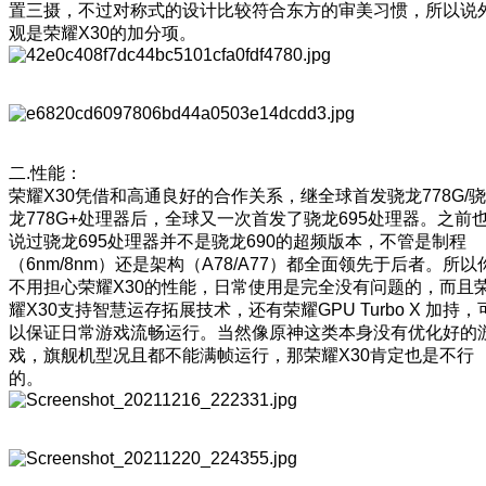
置三摄，不过对称式的设计比较符合东方的审美习惯，所以说
观是荣耀X30的加分项。
二.性能：
荣耀X30凭借和高通良好的合作关系，继全球首发骁龙778G/骁
龙778G+处理器后，全球又一次首发了骁龙695处理器。之前
说过骁龙695处理器并不是骁龙690的超频版本，不管是制程
（6nm/8nm）还是架构（A78/A77）都全面领先于后者。所以
不用担心荣耀X30的性能，日常使用是完全没有问题的，而且
耀X30支持智慧运存拓展技术，还有荣耀GPU Turbo X 加持，
以保证日常游戏流畅运行。当然像原神这类本身没有优化好的
戏，旗舰机型况且都不能满帧运行，那荣耀X30肯定也是不行
的。