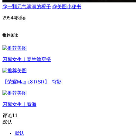
@一颗元气满满的橙子
@美图小秘书
29544阅读
推荐阅读
闪耀女生｜泰兰德穿搭
【荣耀Magic8 RSR】 穹影
闪耀女生｜看海
评论
11
默认
默认