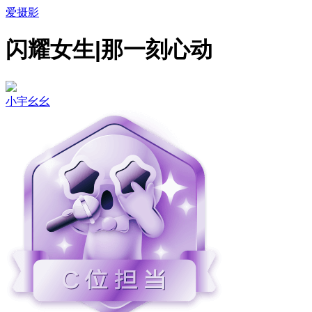
爱摄影
闪耀女生|那一刻心动
小宇幺幺