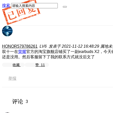
搜索
HONOR579786261
LV6
发表于 2021-11-12 16:48:29
属地未
双十一在
荣耀
官方的淘宝旗舰店铺买了一副earbuds X
还是没用。然后客服留下了我的联系方式就没后文了
收藏
赞
11
举报
评论
3