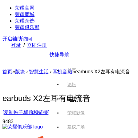
荣耀官网
荣耀商城
荣耀亲选
荣耀俱乐部
开启辅助访问
登录
/
立即注册
快捷导航
首页
首页
»
版块
›
智慧生活
›
耳机音箱
›
earbuds X2左耳有电流音
论坛
earbuds X2左耳有电流音
版块
[复制帖子标题和链接]
荣耀影像
948
3
建议广场