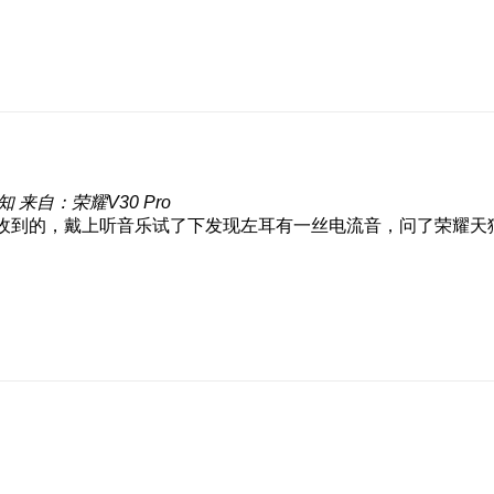
知
来自：荣耀V30 Pro
2，今天收到的，戴上听音乐试了下发现左耳有一丝电流音，问了荣