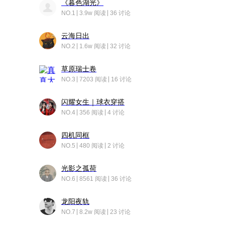
《暮色湖光》
NO.1
3.9w 阅读
36 讨论
云海日出
NO.2
1.6w 阅读
32 讨论
草原瑞士卷
NO.3
7203 阅读
16 讨论
闪耀女生｜球衣穿搭
NO.4
356 阅读
4 讨论
四机同框
NO.5
480 阅读
2 讨论
光影之孤荷
NO.6
8561 阅读
36 讨论
龙阳夜轨
NO.7
8.2w 阅读
23 讨论