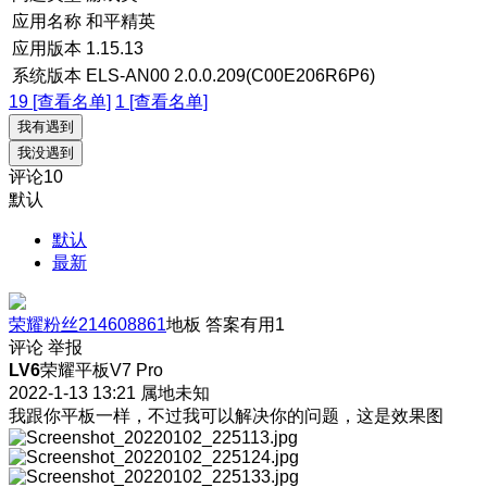
应用名称
和平精英
应用版本
1.15.13
系统版本
ELS-AN00 2.0.0.209(C00E206R6P6)
19 [查看名单]
1 [查看名单]
我有遇到
我没遇到
评论
10
默认
默认
最新
荣耀粉丝214608861
地板
答案有用
1
评论
举报
LV6
荣耀平板V7 Pro
2022-1-13 13:21
属地未知
我跟你平板一样，不过我可以解决你的问题，这是效果图