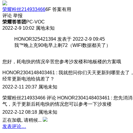
荣耀粉丝214933466
6F
答案有用
评论
举报
荣耀答答团
PC-VOC
2022-2-9 10:02
属地未知
HONOR325421394 发表于 2022-2-9 09:45
我™晚上充90电早上剩72（WIFI数据都关了）
您好，耗电快的情况辛苦您参考沙发楼和地板楼的方案哦
HONOR2304148403461
:
我就想问你们天天更新到哪里去了
经常更新电池给搞差了？
2022-2-11 20:37
属地未知
荣耀粉丝214933466
评论
HONOR2304148403461
:
您先消消
气，关于更新后耗电快的情况您可以参考一下沙发楼
2022-2-12 08:18
属地未知
正在加载, 请稍候...
发表评论…