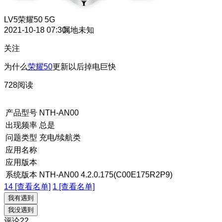
LV5
荣耀50 5G
2021-10-18 07:30
属地未知
关注
为什么
荣耀50
更新以后掉电巨快
728阅读
产品型号
NTH-AN00
出现频率
总是
问题类型
充电/续航类
应用名称
应用版本
系统版本
NTH-AN00 4.2.0.175(C00E175R2P9)
14 [查看名单]
1 [查看名单]
我有遇到
我没遇到
评论
22