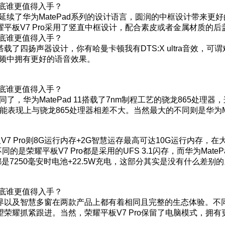
继续延续了华为MatePad系列的设计语言，圆润的中框设计带
平板V7 Pro采用了竖直中框设计，配合素皮或者金属材质的
四扬声器设计，你有哈曼卡顿我有DTS:X ultra音效，可谓
者视频中拥有更好的语音效果。
大的不同了，华为MatePad 11搭载了7nm制程工艺的骁龙865
表现上与骁龙865处理器相差不大。当然最大的不同则是华为Mate
平板V7 Pro则8G运行内存+2G智慧运存最高可达10G运行内
是荣耀平板V7 Pro都是采用的UFS 3.1闪存，而华为MatePad
是7250毫安时电池+22.5W充电，这部分其实是没有什么差别的
及智慧多窗在两款产品上都有着相同且完整的生态体验。不同的是华
荣耀抓紧跟进。当然，荣耀平板V7 Pro保留了电脑模式，拥有