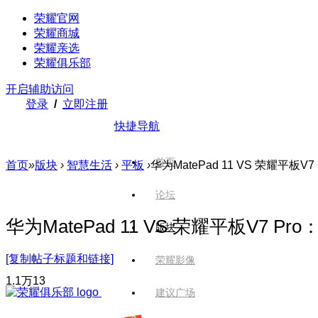
荣耀官网
荣耀商城
荣耀亲选
荣耀俱乐部
开启辅助访问
登录
/
立即注册
快捷导航
首页
首页
»
版块
›
智慧生活
›
平板
›
华为MatePad 11 VS 荣耀平板V
论坛
华为MatePad 11 VS 荣耀平板V
版块
[复制帖子标题和链接]
荣耀影像
1.1万
13
建议广场