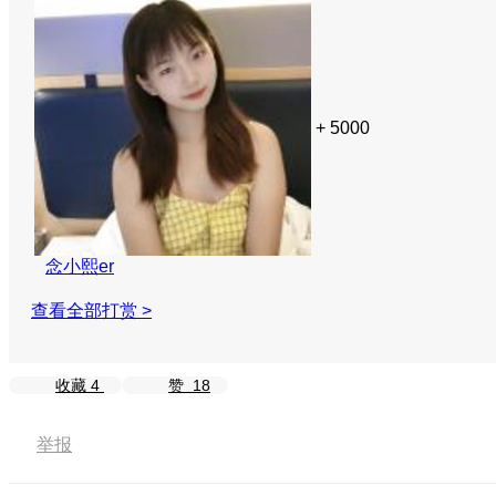
+ 5000
念小熙er
查看全部打赏 >
收藏
4
赞
18
举报