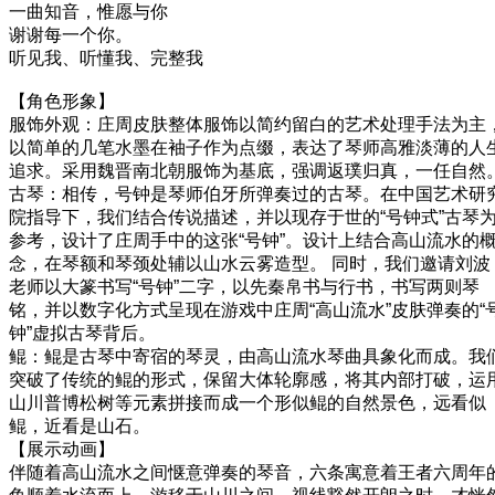
一曲知音，惟愿与你
谢谢每一个你。
听见我、听懂我、完整我
【角色形象】
服饰外观：庄周皮肤整体服饰以简约留白的艺术处理手法为主
以简单的几笔水墨在袖子作为点缀，表达了琴师高雅淡薄的人
追求。采用魏晋南北朝服饰为基底，强调返璞归真，一任自然
古琴：相传，号钟是琴师伯牙所弹奏过的古琴。在中国艺术研
院指导下，我们结合传说描述，并以现存于世的“号钟式”古琴
参考，设计了庄周手中的这张“号钟”。设计上结合高山流水的
念，在琴额和琴颈处辅以山水云雾造型。 同时，我们邀请刘波
老师以大篆书写“号钟”二字，以先秦帛书与行书，书写两则琴
铭，并以数字化方式呈现在游戏中庄周“高山流水”皮肤弹奏的“
钟”虚拟古琴背后。
鲲：鲲是古琴中寄宿的琴灵，由高山流水琴曲具象化而成。我
突破了传统的鲲的形式，保留大体轮廓感，将其内部打破，运
山川普博松树等元素拼接而成一个形似鲲的自然景色，远看似
鲲，近看是山石。
【展示动画】
伴随着高山流水之间惬意弹奏的琴音，六条寓意着王者六周年