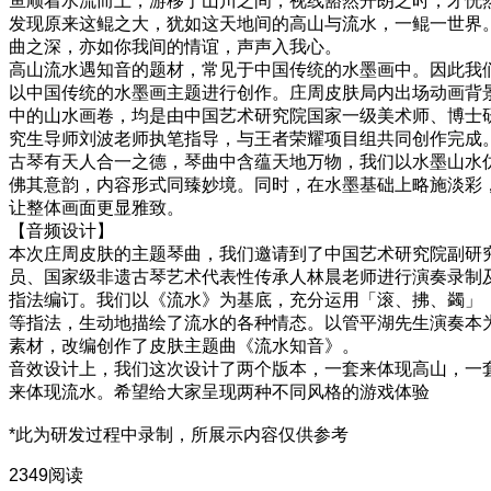
鱼顺着水流而上，游移于山川之间，视线豁然开朗之时，才恍
发现原来这鲲之大，犹如这天地间的高山与流水，一鲲一世界
曲之深，亦如你我间的情谊，声声入我心。
高山流水遇知音的题材，常见于中国传统的水墨画中。因此我
以中国传统的水墨画主题进行创作。庄周皮肤局内出场动画背
中的山水画卷，均是由中国艺术研究院国家一级美术师、博士
究生导师刘波老师执笔指导，与王者荣耀项目组共同创作完成
古琴有天人合一之德，琴曲中含蕴天地万物，我们以水墨山水
佛其意韵，内容形式同臻妙境。同时，在水墨基础上略施淡彩
让整体画面更显雅致。
【音频设计】
本次庄周皮肤的主题琴曲，我们邀请到了中国艺术研究院副研
员、国家级非遗古琴艺术代表性传承人林晨老师进行演奏录制
指法编订。我们以《流水》为基底，充分运用「滚、拂、蠲」
等指法，生动地描绘了流水的各种情态。以管平湖先生演奏本
素材，改编创作了皮肤主题曲《流水知音》。
音效设计上，我们这次设计了两个版本，一套来体现高山，一
来体现流水。希望给大家呈现两种不同风格的游戏体验
*此为研发过程中录制，所展示内容仅供参考
2349阅读