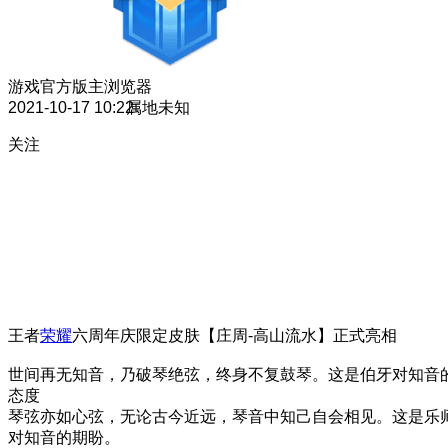
游戏官方版主
浏览器
2021-10-17 10:22
属地未知
关注
王者
荣耀
六周年庆限定皮肤【庄周-高山流水】正式亮相
世间再无知音，乃破琴绝弦，终身不复鼓琴。这是伯牙对知音
态度
琴弦亦如心弦，无论古今近远，琴音中知己自会相见。这是乐
对知音的期盼。