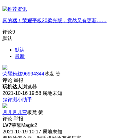
真的猛！荣耀平板20柔光版，竟然又有更新……
评论
9
默认
默认
最新
荣耀粉丝96994344
沙发
赞
评论
举报
玩机达人
浏览器
2021-10-16 19:58
属地未知
@评测小助手
月儿月儿弯
板凳
赞
评论
举报
LV7
荣耀Magic2
2021-10-19 10:17
属地未知