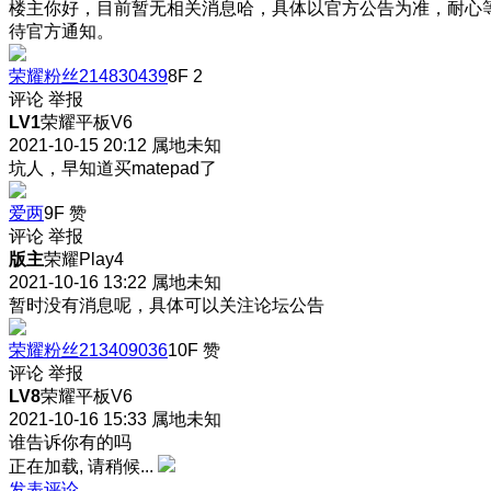
楼主你好，目前暂无相关消息哈，具体以官方公告为准，耐心
待官方通知。
荣耀粉丝214830439
8F
2
评论
举报
LV1
荣耀平板V6
2021-10-15 20:12
属地未知
坑人，早知道买matepad了
爱两
9F
赞
评论
举报
版主
荣耀Play4
2021-10-16 13:22
属地未知
暂时没有消息呢，具体可以关注论坛公告
荣耀粉丝213409036
10F
赞
评论
举报
LV8
荣耀平板V6
2021-10-16 15:33
属地未知
谁告诉你有的吗
正在加载, 请稍候...
发表评论…