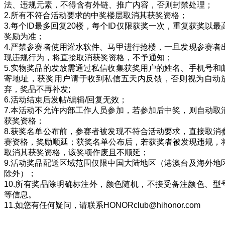
法、违规元素，不得含有外链、推广内容，否则封禁处理；
2.所有不符合活动要求的中奖楼层取消其获奖资格；
3.每个ID最多回复20楼，每个ID仅限获奖一次，重复获奖以最
奖励为准；
4.严禁参赛者使用灌水软件、马甲进行抢楼，一旦发现参赛者
现违规行为，将直接取消获奖资格，不予通知；
5.实物奖品的发放需通过私信收集获奖用户的姓名、手机号和
寄地址，获奖用户请于收到私信五天内反馈，否则视为自动
弃，奖品不再补发;
6.活动结束后发帖/编辑/回复无效；
7.本活动不允许内部工作人员参加，若参加后中奖，则自动取
获奖资格；
8.获奖名单公布前，参赛者被发现不符合活动要求，直接取消
赛资格，奖励顺延；获奖名单公布后，若获奖者被发现违规，
取消其获奖资格，该奖项作废且不顺延；
9.活动奖品配送区域范围仅限中国大陆地区（港澳台及海外地
除外）；
10.所有奖品除明确标注外，颜色随机，不接受备注颜色、型
等信息。
11.如您有任何疑问，请联系HONORclub@hihonor.com