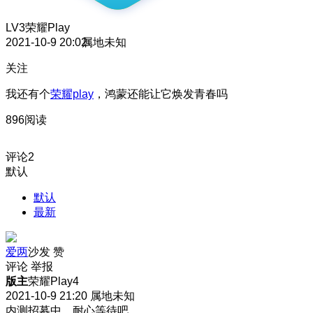
LV3
荣耀Play
2021-10-9 20:02
属地未知
关注
我还有个
荣耀play
，鸿蒙还能让它焕发青春吗
896阅读
评论
2
默认
默认
最新
爱两
沙发
赞
评论
举报
版主
荣耀Play4
2021-10-9 21:20
属地未知
内测招募中，耐心等待吧