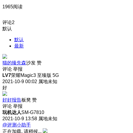
1965阅读
评论
2
默认
默认
最新
猫的臻先森
沙发
赞
评论
举报
LV7
荣耀Magic3 至臻版 5G
2021-10-9 00:02
属地未知
好
好好报告
板凳
赞
评论
举报
玩机达人
SM-G7810
2021-10-9 13:58
属地未知
@评测小助手
正在加载, 请稍候...