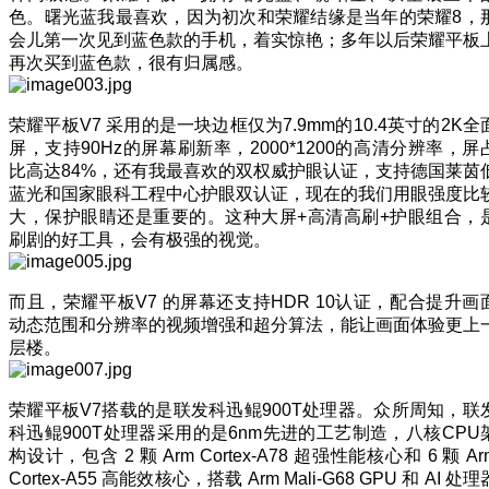
色。曙光蓝我最喜欢，因为初次和荣耀结缘是当年的荣耀8，
会儿第一次见到蓝色款的手机，着实惊艳；多年以后荣耀平板
再次买到蓝色款，很有归属感。
荣耀平板V7 采用的是一块边框仅为7.9mm的10.4英寸的2K全
屏，支持90Hz的屏幕刷新率，2000*1200的高清分辨率，屏
比高达84%，还有我最喜欢的双权威护眼认证，支持德国莱茵
蓝光和国家眼科工程中心护眼双认证，现在的我们用眼强度比
大，保护眼睛还是重要的。这种大屏+高清高刷+护眼组合，
刷剧的好工具，会有极强的视觉。
而且，荣耀平板V7 的屏幕还支持HDR 10认证，配合提升画
动态范围和分辨率的视频增强和超分算法，能让画面体验更上
层楼。
荣耀平板V7搭载的是联发科迅鲲900T处理器。众所周知，联
科迅鲲900T处理器采用的是6nm先进的工艺制造，八核CPU
构设计，包含 2 颗 Arm Cortex-A78 超强性能核心和 6 颗 Ar
Cortex-A55 高能效核心，搭载 Arm Mali-G68 GPU 和 AI 处理