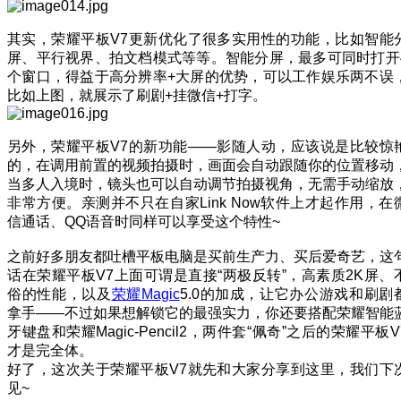
其实，荣耀平板V7更新优化了很多实用性的功能，比如智能
屏、平行视界、拍文档模式等等。智能分屏，最多可同时打开
个窗口，得益于高分辨率+大屏的优势，可以工作娱乐两不误
比如上图，就展示了刷剧+挂微信+打字。
另外，荣耀平板V7的新功能——影随人动，应该说是比较惊
的，在调用前置的视频拍摄时，画面会自动跟随你的位置移动
当多人入境时，镜头也可以自动调节拍摄视角，无需手动缩放
非常方便。亲测并不只在自家Link Now软件上才起作用，在
信通话、QQ语音时同样可以享受这个特性~
之前好多朋友都吐槽平板电脑是买前生产力、买后爱奇艺，这
话在荣耀平板V7上面可谓是直接“两极反转”，高素质2K屏、
俗的性能，以及
荣耀Magic
5.0的加成，让它办公游戏和刷剧
拿手——不过如果想解锁它的最强实力，你还要搭配荣耀智能
牙键盘和荣耀Magic-Pencil2，两件套“佩奇”之后的荣耀平板V
才是完全体。
好了，这次关于荣耀平板V7就先和大家分享到这里，我们下
见~