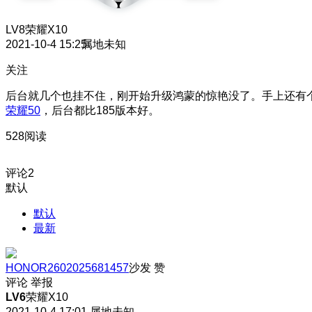
LV8
荣耀X10
2021-10-4 15:25
属地未知
关注
后台就几个也挂不住，刚开始升级鸿蒙的惊艳没了。手上还有
荣耀50
，后台都比185版本好。
528阅读
评论
2
默认
默认
最新
HONOR2602025681457
沙发
赞
评论
举报
LV6
荣耀X10
2021-10-4 17:01
属地未知