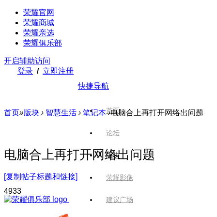
荣耀官网
荣耀商城
荣耀亲选
荣耀俱乐部
开启辅助访问
登录
/
立即注册
快捷导航
首页
首页
»
版块
›
智慧生活
›
笔记本
›
电脑合上再打开网络出问题
论坛
电脑合上再打开网络出问题
版块
[复制帖子标题和链接]
荣耀影像
493
3
建议广场