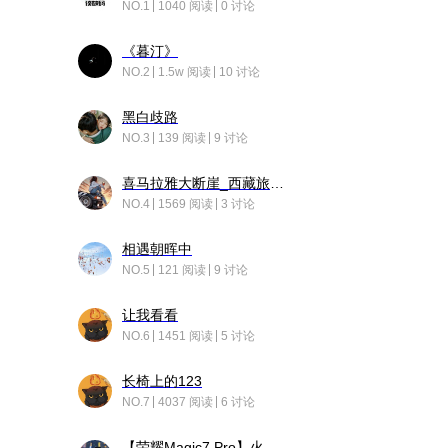
NO.1
1040 阅读
0 讨论
《暮汀》
NO.2
1.5w 阅读
10 讨论
黑白歧路
NO.3
139 阅读
9 讨论
喜马拉雅大断崖_西藏旅行日记
NO.4
1569 阅读
3 讨论
相遇朝晖中
NO.5
121 阅读
9 讨论
让我看看
NO.6
1451 阅读
5 讨论
长椅上的123
NO.7
4037 阅读
6 讨论
【荣耀Magic7 Pro】火舞惊鸿