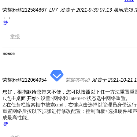
荣耀粉丝212584867
LV7
发表于 2021-9-30 07:13
属地未知
，，
赞
举报
荣耀粉丝212064954
荣耀答答团
发表于 2021-10-21 1
您好，很抱歉给您带来不便，您可以按照以下任一方法重置
重
1.点击桌面 开始
> 设置>网络和 Internet>状态选中网络重置。
2.
在任务栏搜索框中搜索cmd，
右键点击选择以管理员身份运行 cmd.e
重置网络后按以下步骤进行修改配置：
控制面板>选择硬件和
成最高性能。
赞