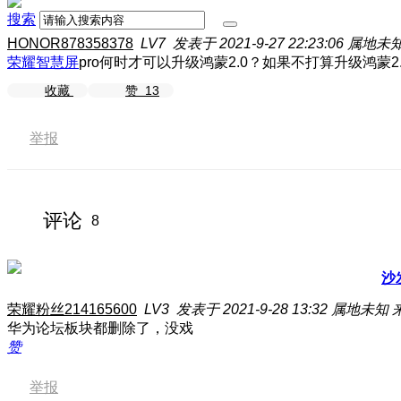
搜索
HONOR878358378
LV7
发表于 2021-9-27 22:23:06
属地未
荣耀智慧屏
pro何时才可以升级鸿蒙2.0？如果不打算升级鸿蒙2.0
收藏
赞
13
举报
评论
8
沙
荣耀粉丝214165600
LV3
发表于 2021-9-28 13:32
属地未知
华为论坛板块都删除了，没戏
赞
举报