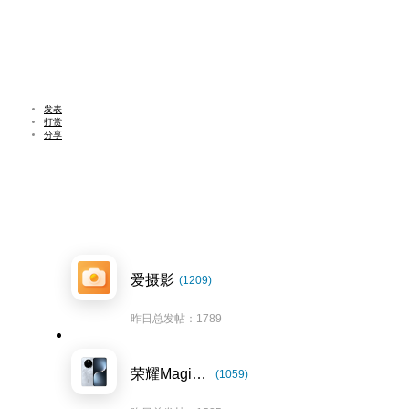
发表
打赏
分享
爱摄影
(1209)
昨日总发帖：1789
荣耀Magic7系列
(1059)