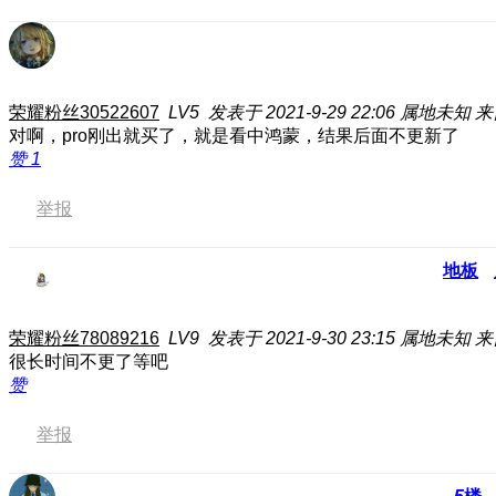
荣耀粉丝30522607
LV5
发表于 2021-9-29 22:06
属地未知
来
对啊，pro刚出就买了，就是看中鸿蒙，结果后面不更新了
赞
1
举报
地板
荣耀粉丝78089216
LV9
发表于 2021-9-30 23:15
属地未知
来
很长时间不更了
等吧
赞
举报