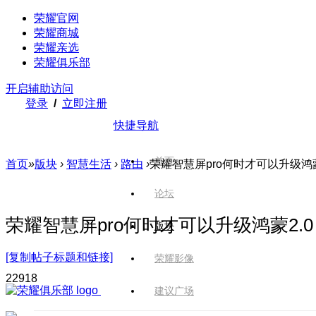
荣耀官网
荣耀商城
荣耀亲选
荣耀俱乐部
开启辅助访问
登录
/
立即注册
快捷导航
首页
首页
»
版块
›
智慧生活
›
路由
›
荣耀智慧屏pro何时才可以升级鸿蒙
论坛
荣耀智慧屏pro何时才可以升级鸿蒙2.0
版块
[复制帖子标题和链接]
荣耀影像
2291
8
建议广场