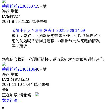
荣耀粉丝213635371
5F
赞
评论
举报
LV5
浏览器
2021-9-30 21:33
属地未知
荣耀小达人丶星星 发表于 2021-9-28 14:09
楼主，您好，很抱歉给您带来不便，可以具体描述下
您的问题吗？请问是连接usb数据线无法充电的情况
吗？建议 ...
您私信会收到一条调研链接，邀请您针对本次服务进行评价。
荣耀粉丝214631864
6F
赞
评论
举报
LV3
荣耀畅玩20
2021-11-10 17:44
属地未知
卡刷
正在加载, 请稍候...
发表评论…
5