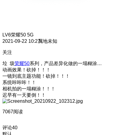
LV6
荣耀50 5G
2021-09-22 10:27
属地未知
关注
垃 圾
荣耀50
系列，产品差异化做的一塌糊涂…
动画效果！砍掉！！！
一镜到底主题功能！砍掉！！！
系统咔咔咔！！
相机拍的一塌糊涂！！！
迟早有一天要倒！！
7067阅读
评论
40
默认