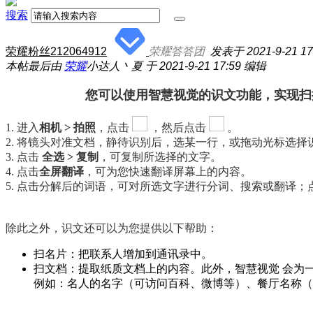
搜索
荣耀粉丝212064912
荣耀答答团
发表于 2021-9-21 17
本帖最后由
荣耀
小达人丶夏 于 2021-9-21 17:59 编辑
您可以使用
智慧视觉
的识文功能，实现扫
1. 进入
相机 > 拍照
，点击
，然后点击
。
2. 将镜头对准文档，静待识别后，选某一行，或拖动光标选
3.
点击
全选 > 复制
，可复制所选择的文字。
4.
点击
全屏翻译
，可为您快速翻译屏幕上的内容。
5. 点
击分解后的词语，可对所选文字进行分词、搜索或翻译；
除此之外，识文还可以为您提供以下帮助：
扫名片：把联系人增加到通讯录中。
扫文档：提取纸质文档上的内容。此外，智慧视觉 会为
例如：名人的名字（可访问百科、微博等）、餐厅名称（