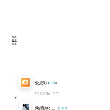
发表
打赏
分享
爱摄影
(1335)
昨日总发帖：1821
荣耀Magic7系列
(1307)