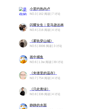
小里约热内卢
NO.3
162 阅读
7 讨论
闪耀女生｜亚马逊丛林
NO.4
216 阅读
4 讨论
《雾轨穿山城》
NO.5
3006 阅读
3 讨论
画中捕鱼
NO.6
1.3w 阅读
39 讨论
《夹缝里的温存》
NO.7
754 阅读
4 讨论
《只此青绿》
NO.8
336 阅读
4 讨论
静静的水面