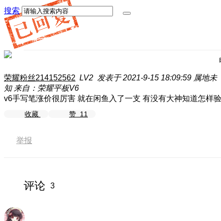
搜索
荣耀粉丝214152562
LV2
发表于 2021-9-15 18:09:59
属地未
知
来自：荣耀平板V6
v6手写笔涨价很厉害 就在闲鱼入了一支 有没有大神知道怎样
收藏
赞
11
举报
评论
3