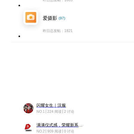
昨日总发帖：1603
爱摄影
(97)
昨日总发帖：1821
闪耀女生｜汉服
NO.1
224 阅读
2 讨论
满满仪式感，荣耀新系统增加了个升级故事
NO.2
909 阅读
0 讨论