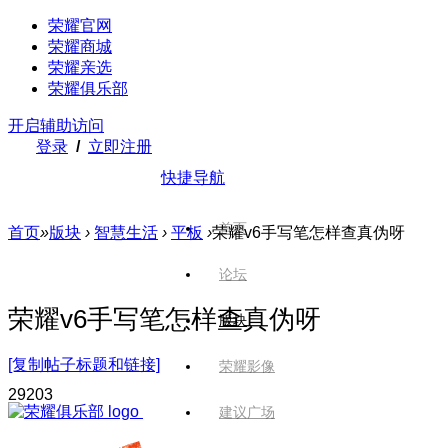
荣耀官网
荣耀商城
荣耀亲选
荣耀俱乐部
开启辅助访问
登录
/
立即注册
快捷导航
首页
首页
»
版块
›
智慧生活
›
平板
›
荣耀v6手写笔怎样查真伪呀
论坛
荣耀v6手写笔怎样查真伪呀
版块
[复制帖子标题和链接]
荣耀影像
2920
3
建议广场