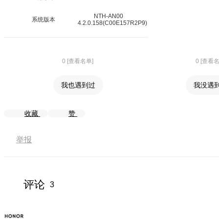
NTH-AN00
系统版本
4.2.0.158(C00E157R2P9)
0 [查看名单]
0 [查看
我也遇到过
我没遇
收藏
赞
举报
评论
3