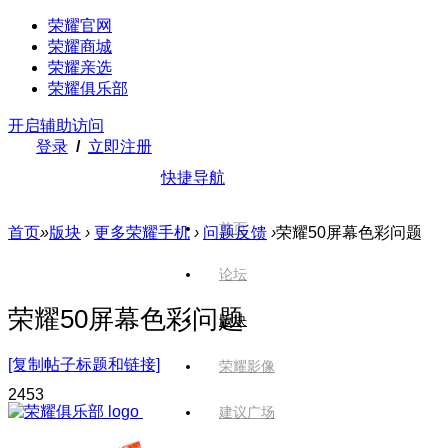
荣耀官网
荣耀商城
荣耀亲选
荣耀俱乐部
开启辅助访问
登录
/
立即注册
快捷导航
首页
首页
»
版块
›
更多荣耀手机
›
问题反馈
›
荣耀50屏幕色彩问题
论坛
荣耀50屏幕色彩问题
版块
[复制帖子标题和链接]
荣耀影像
245
3
建议广场