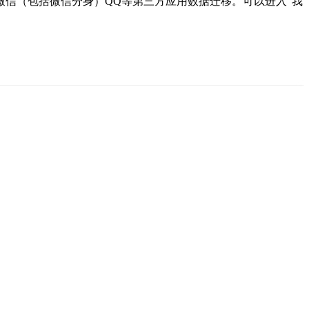
信（包括微信分身）QQ等第三方应用数据迁移。可以进入“我