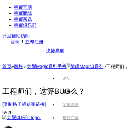
荣耀官网
荣耀商城
荣耀亲选
荣耀俱乐部
开启辅助访问
登录
/
立即注册
快捷导航
首页
首页
»
版块
›
荣耀Magic系列手机
›
荣耀Magic3系列
›
工程师们，
论坛
工程师们，这算BUG么？
版块
[复制帖子标题和链接]
荣耀影像
552
0
建议广场