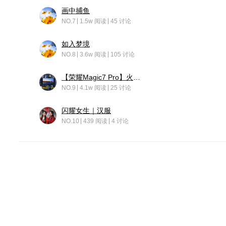
画中捕鱼
NO.7
1.5w 阅读
45 讨论
如入梦境
NO.8
3.6w 阅读
105 讨论
【荣耀Magic7 Pro】火舞惊鸿
NO.9
4.1w 阅读
25 讨论
闪耀女生｜汉服
NO.10
439 阅读
4 讨论