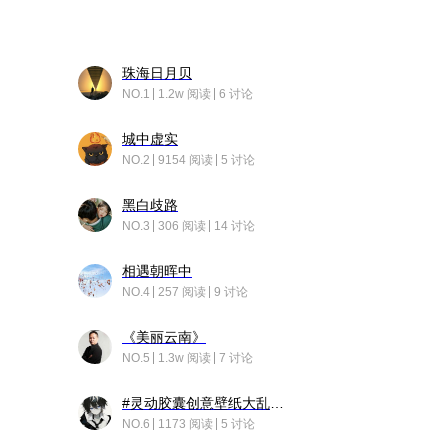
珠海日月贝
NO.1
1.2w 阅读
6 讨论
城中虚实
NO.2
9154 阅读
5 讨论
黑白歧路
NO.3
306 阅读
14 讨论
相遇朝晖中
NO.4
257 阅读
9 讨论
《美丽云南》
NO.5
1.3w 阅读
7 讨论
#灵动胶囊创意壁纸大乱斗#脑洞不限形式，灵感不分边界，体验追赛的快乐！
NO.6
1173 阅读
5 讨论