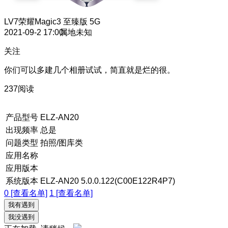
LV7
荣耀Magic3 至臻版 5G
2021-09-2 17:00
属地未知
关注
你们可以多建几个相册试试，简直就是烂的很。
237阅读
产品型号
ELZ-AN20
出现频率
总是
问题类型
拍照/图库类
应用名称
应用版本
系统版本
ELZ-AN20 5.0.0.122(C00E122R4P7)
0 [查看名单]
1 [查看名单]
我有遇到
我没遇到