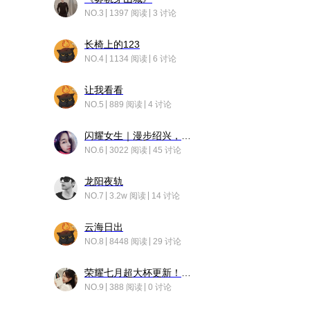
NO.3
1397 阅读
3 讨论
长椅上的123
NO.4
1134 阅读
6 讨论
让我看看
NO.5
889 阅读
4 讨论
闪耀女生｜漫步绍兴，寻找藏在老街的江南温柔
NO.6
3022 阅读
45 讨论
龙阳夜轨
NO.7
3.2w 阅读
14 讨论
云海日出
NO.8
8448 阅读
29 讨论
荣耀七月超大杯更新！后台堆叠动画太丝滑！
NO.9
388 阅读
0 讨论