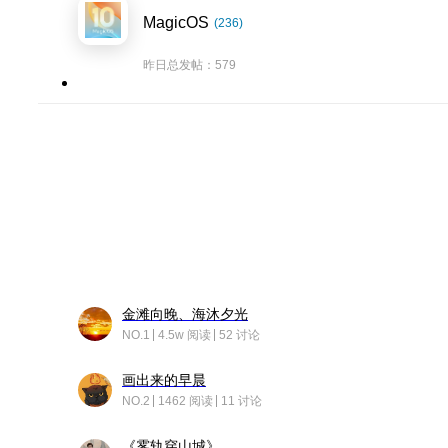
MagicOS
(236)
昨日总发帖：579
金滩向晚、海沐夕光
NO.1
4.5w 阅读
52 讨论
画出来的早晨
NO.2
1462 阅读
11 讨论
《雾轨穿山城》