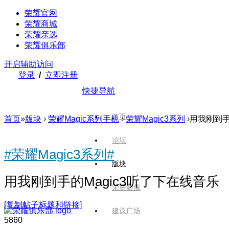
荣耀官网
荣耀商城
荣耀亲选
荣耀俱乐部
开启辅助访问
登录
/
立即注册
快捷导航
首页
首页
»
版块
›
荣耀Magic系列手机
›
荣耀Magic3系列
›
用我刚到手
论坛
#荣耀Magic3系列#
版块
用我刚到手的Magic3听了下在线音乐
荣耀影像
[复制帖子标题和链接]
建议广场
586
0