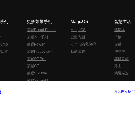
N系列
更多荣耀手机
MagicOS
智慧生活
荣耀Robot Phone
MagicOS
笔记本
RT
荣耀X80系列
公测内测
平板
urbo
荣耀Power
安全与隐私保护
穿戴
游戏本
荣耀Play10系列
我的荣耀
智慧屏
荣耀GT Pro
耳机音箱
荣耀GT
路由
荣耀V Purse
荣耀亲选
荣耀X70系列
与隐私的声明
关于cookies
法律信息
表
版权所有 © 荣耀终端股份有限公司 2020-2026 保留一切权利.
粤公网安备 440