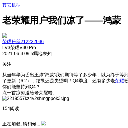
其它机型
老荣耀用户我们凉了——鸿蒙
荣耀粉丝212222036
LV3
荣耀V30 Pro
2021-06-3 09:55
属地未知
关注
从当年华为丢出王炸“鸿蒙”我们期待等了多少年，以为终于等
了更新（6.2），结果还是失望啊！Q4季度，还有多少老
荣耀
你们能坚持到Q4？
点一首凉凉送给老荣耀粉。
154阅读
正在加载, 请稍候...