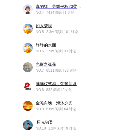
真的猛！荣耀平板20柔光版，竟然又有更新……
NO.4
7414 阅读
1 讨论
如入梦境
NO.5
2.3w 阅读
101 讨论
静静的水面
NO.6
1.5w 阅读
33 讨论
光影之孤荷
NO.7
6511 阅读
33 讨论
满满仪式感，荣耀新系统增加了个升级故事
NO.8
832 阅读
0 讨论
金滩向晚、海沐夕光
NO.9
8.8w 阅读
64 讨论
橙光独桨
NO.10
1.2w 阅读
9 讨论