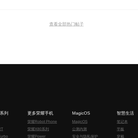
查看全部热门帖子
N系列
更多荣耀手机
MagicOS
智慧生活
荣耀Robot Phone
MagicOS
笔记本
RT
荣耀X80系列
公测内测
平板
urbo
荣耀Power
安全与隐私保护
穿戴