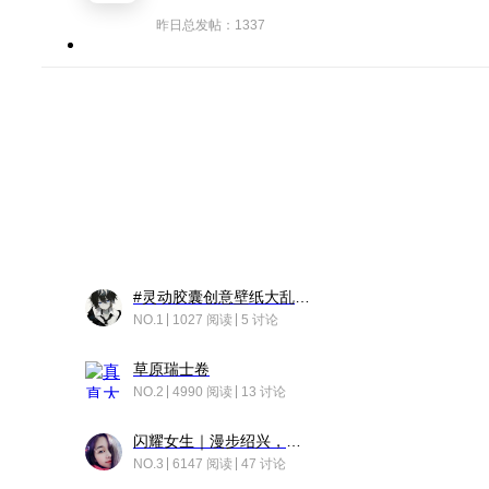
昨日总发帖：1337
#灵动胶囊创意壁纸大乱斗#脑洞不限形式，灵感不分边界，体验追赛的快乐！
NO.1
1027 阅读
5 讨论
草原瑞士卷
NO.2
4990 阅读
13 讨论
闪耀女生｜漫步绍兴，寻找藏在老街的江南温柔
NO.3
6147 阅读
47 讨论