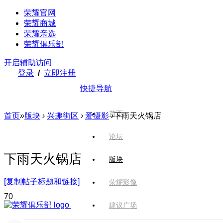
荣耀官网
荣耀商城
荣耀亲选
荣耀俱乐部
开启辅助访问
登录
/
立即注册
快捷导航
首页
首页
»
版块
›
兴趣街区
›
爱摄影
›
下雨天火锅店
论坛
下雨天火锅店
版块
[复制帖子标题和链接]
荣耀影像
7
0
建议广场