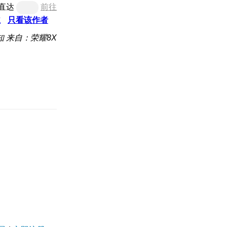
直达
前往
主
只看该作者
知
来自：荣耀8X