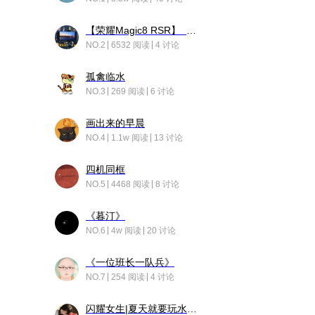
【荣耀Magic8 RSR】 穹影
NO.2
6532 阅读
4 讨论
孤禽临水
NO.3
269 阅读
6 讨论
画出来的早晨
NO.4
1.1w 阅读
13 讨论
四机同框
NO.5
4468 阅读
8 讨论
《暮汀》
NO.6
4w 阅读
20 讨论
《一位班长一队兵》
NO.7
254 阅读
4 讨论
闪耀女生|夏天就要玩水！！