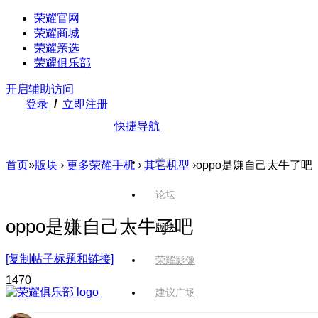
荣耀官网
荣耀商城
荣耀亲选
荣耀俱乐部
开启辅助访问
登录
/
立即注册
快捷导航
首页
首页
»
版块
›
更多荣耀手机
›
其它机型
›
oppo是嫌自己太牛了吧
论坛
oppo是嫌自己太牛了吧
版块
[复制帖子标题和链接]
荣耀影像
147
0
建议广场