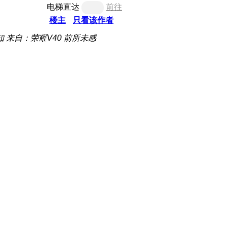
电梯直达
前往
楼主
只看该作者
知
来自：荣耀V40 前所未感