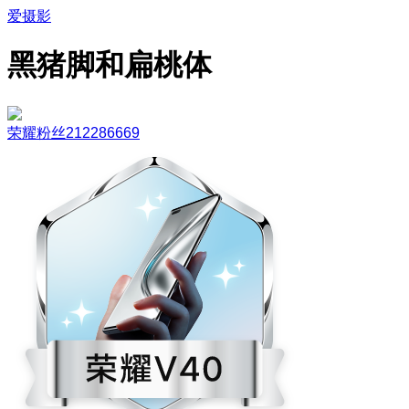
爱摄影
黑猪脚和扁桃体
荣耀粉丝212286669