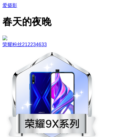
爱摄影
春天的夜晚
荣耀粉丝212234633