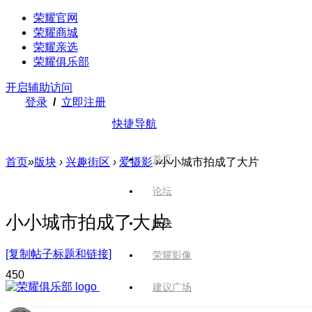
荣耀官网
荣耀商城
荣耀亲选
荣耀俱乐部
开启辅助访问
登录
/
立即注册
快捷导航
首页
首页
»
版块
›
兴趣街区
›
爱摄影
›
小小城市拍成了大片
论坛
小小城市拍成了大片
版块
[复制帖子标题和链接]
荣耀影像
45
0
建议广场