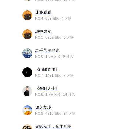
让我看看
NO.4
859 阅读
4 讨论
城中虚实
NO.5
6252 阅读
3 讨论
老手艺里的光
NO.6
1.3w 阅读
9 讨论
《山隅渡鸿》
NO.7
1491 阅读
7 讨论
《多彩人生》
NO.8
1.7w 阅读
14 讨论
如入梦境
NO.9
4916 阅读
94 讨论
光影秋千，童年圆圈