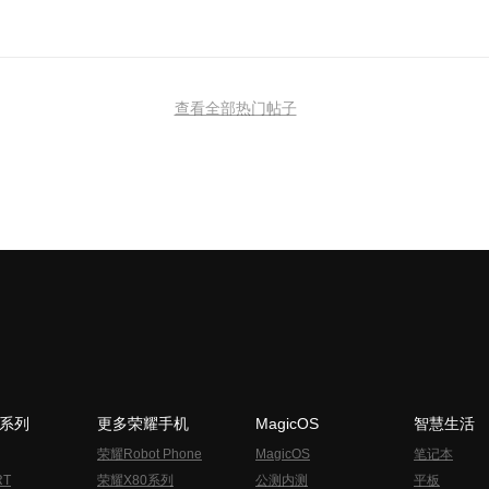
查看全部热门帖子
N系列
更多荣耀手机
MagicOS
智慧生活
荣耀Robot Phone
MagicOS
笔记本
RT
荣耀X80系列
公测内测
平板