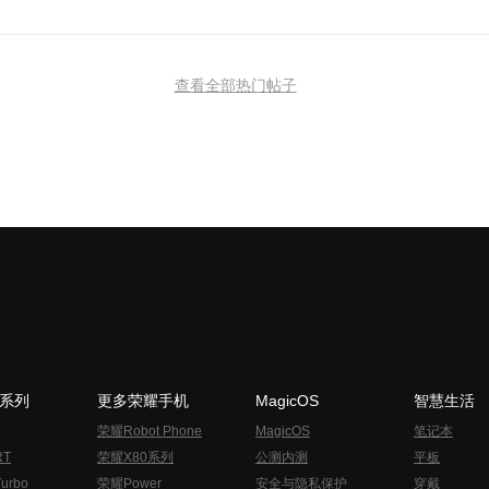
查看全部热门帖子
N系列
更多荣耀手机
MagicOS
智慧生活
荣耀Robot Phone
MagicOS
笔记本
RT
荣耀X80系列
公测内测
平板
urbo
荣耀Power
安全与隐私保护
穿戴