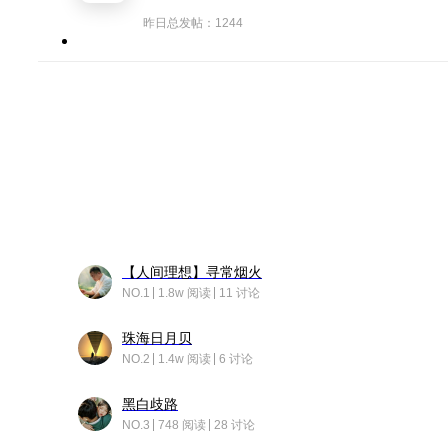
昨日总发帖：1244
【人间理想】寻常烟火
NO.1
1.8w 阅读
11 讨论
珠海日月贝
NO.2
1.4w 阅读
6 讨论
黑白歧路
NO.3
748 阅读
28 讨论