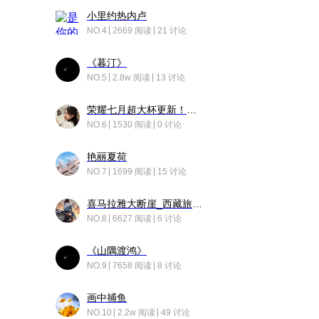
小里约热内卢
NO.4
2669 阅读
21 讨论
《暮汀》
NO.5
2.8w 阅读
13 讨论
荣耀七月超大杯更新！后台堆叠动画太丝滑！
NO.6
1530 阅读
0 讨论
艳丽夏荷
NO.7
1699 阅读
15 讨论
喜马拉雅大断崖_西藏旅行日记
NO.8
6627 阅读
6 讨论
《山隅渡鸿》
NO.9
7658 阅读
8 讨论
画中捕鱼
NO.10
2.2w 阅读
49 讨论