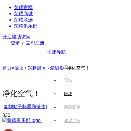
荣耀官网
荣耀商城
荣耀亲选
荣耀俱乐部
开启辅助访问
登录
/
立即注册
快捷导航
首页
首页
»
版块
›
兴趣街区
›
爱摄影
›
净化空气！
论坛
净化空气！
版块
[复制帖子标题和链接]
荣耀影像
83
0
建议广场