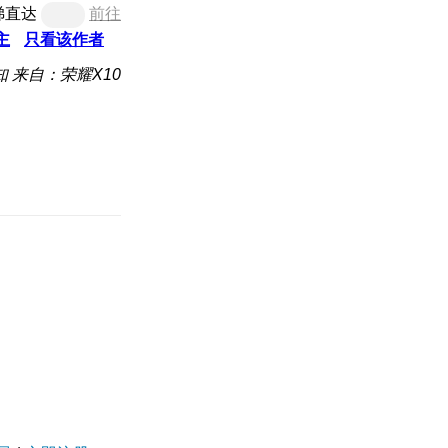
梯直达
前往
主
只看该作者
知
来自：荣耀X10