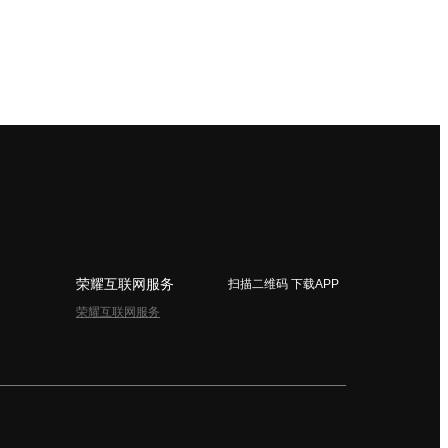
荣耀互联网服务
扫描二维码 下载APP
荣耀互联网服务