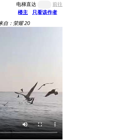
电梯直达
前往
楼主
只看该作者
来自：荣耀 20