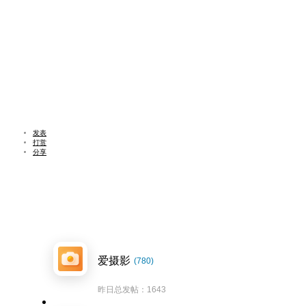
发表
打赏
分享
爱摄影
(780)
昨日总发帖：1643