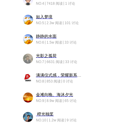
NO.4
7418 阅读
1 讨论
如入梦境
NO.5
2.3w 阅读
101 讨论
静静的水面
NO.6
1.5w 阅读
33 讨论
光影之孤荷
NO.7
6631 阅读
33 讨论
满满仪式感，荣耀新系统增加了个升级故事
NO.8
853 阅读
0 讨论
金滩向晚、海沐夕光
NO.9
8.9w 阅读
65 讨论
橙光独桨
NO.10
1.2w 阅读
9 讨论