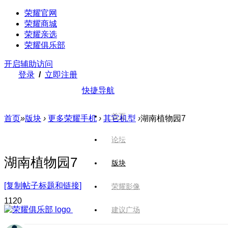
荣耀官网
荣耀商城
荣耀亲选
荣耀俱乐部
开启辅助访问
登录
/
立即注册
快捷导航
首页
首页
»
版块
›
更多荣耀手机
›
其它机型
›
湖南植物园7
论坛
湖南植物园7
版块
[复制帖子标题和链接]
荣耀影像
112
0
建议广场