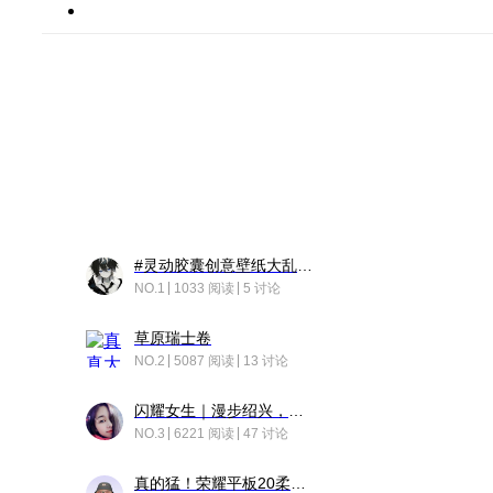
#灵动胶囊创意壁纸大乱斗#脑洞不限形式，灵感不分边界，体验追赛的快乐！
NO.1
1033 阅读
5 讨论
草原瑞士卷
NO.2
5087 阅读
13 讨论
闪耀女生｜漫步绍兴，寻找藏在老街的江南温柔
NO.3
6221 阅读
47 讨论
真的猛！荣耀平板20柔光版，竟然又有更新……