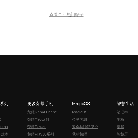
查看全部热门帖子
N系列
更多荣耀手机
MagicOS
智慧生活
荣耀Robot Phone
MagicOS
笔记本
RT
荣耀X80系列
公测内测
平板
urbo
荣耀Power
安全与隐私保护
穿戴
游戏本
荣耀Play10系列
我的荣耀
智慧屏