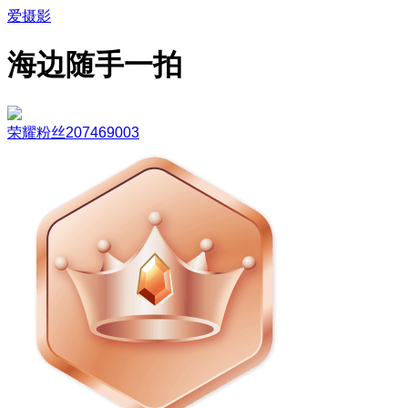
爱摄影
海边随手一拍
荣耀粉丝207469003